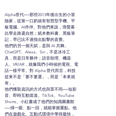
Alpha世代──那些2013年後出生的小冒
險家，從第一口奶就有智慧型手機、平
板電腦、AI作伴。對他們來說，滑螢幕
比學走路還自然；紙本教科書、黑板筆
記，早已比不過指尖點擊的直覺。
他們的另一個天賦，是與 AI 共舞。
ChatGPT、Alexa、Siri，不是冰冷工
具，而是日常夥伴；語音助理、機器
人、VR/AR，就像我們小時候的電視、電
話一樣平常。對 Alpha 世代而言，科技
從來不是「要不要選」，而是「本來就
有」。
他們獲取資訊的方式也與眾不同──短影
音、即時互動當道。TikTok、YouTube 
Shorts、小紅書成了他們的知識圖書館
──掃一眼、點一回，就能掌握重點。他
們在遊戲化、互動式環境中學得最快，