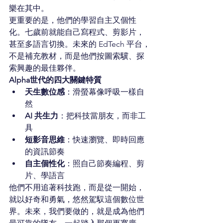
樂在其中。
更重要的是，他們的學習自主又個性
化。七歲前就能自己寫程式、剪影片，
甚至多語言切換。未來的 EdTech 平台，
不是補充教材，而是他們按圖索驥、探
索興趣的最佳夥伴。
Alpha世代的四大關鍵特質
天生數位感
：滑螢幕像呼吸一樣自
然
AI 共生力
：把科技當朋友，而非工
具
短影音思維
：快速瀏覽、即時回應
的資訊節奏
自主個性化
：照自己節奏編程、剪
片、學語言
他們不用追著科技跑，而是從一開始，
就以好奇和勇氣，悠然駕馭這個數位世
界。未來，我們要做的，就是成為他們