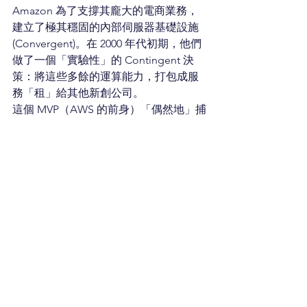
Amazon 為了支撐其龐大的電商業務，
建立了極其穩固的內部伺服器基礎設施 
(Convergent)。在 2000 年代初期，他們
做了一個「實驗性」的 Contingent 決
策：將這些多餘的運算能力，打包成服
務「租」給其他新創公司。
這個 MVP（AWS 的前身）「偶然地」捕
捉到了一個比電商本身更龐大的市場。
AWS 的誕生，不是一個嚴謹的 
Convergent 計劃，而是 Amazon 透過
「擴大幸運表面積」、勇於實驗，所
「捕捉」到的最大策略偶然。
莫尼洞察總結：從「管理確定
性」到「設計可能性」
卓越的領導者，不能只滿足於管理好
「Convergent 基礎」所帶來的確定性盈