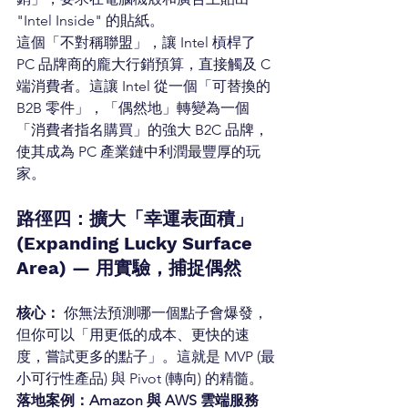
"Intel Inside" 的貼紙。
這個「不對稱聯盟」，讓 Intel 槓桿了 
PC 品牌商的龐大行銷預算，直接觸及 C 
端消費者。這讓 Intel 從一個「可替換的 
B2B 零件」，「偶然地」轉變為一個
「消費者指名購買」的強大 B2C 品牌，
使其成為 PC 產業鏈中利潤最豐厚的玩
家。
路徑四：擴大「幸運表面積」
(Expanding Lucky Surface 
Area) — 用實驗，捕捉偶然
核心：
 你無法預測哪一個點子會爆發，
但你可以「用更低的成本、更快的速
度，嘗試更多的點子」。這就是 MVP (最
小可行性產品) 與 Pivot (轉向) 的精髓。
落地案例：Amazon 與 AWS 雲端服務