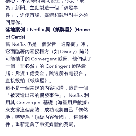
核心：
 不要等待新聞發生，你要「成
為」新聞。主動製造一個「偶發事
件」，迫使市場、媒體和競爭對手必須
回應你。
落地案例：Netflix 與《紙牌屋》(House 
of Cards)
當 Netflix 仍是一個影音「通路商」時，
它面臨著內容授權方（如 Disney）隨時
可能抽手的 Convergent 威脅。他們做了
一個「非必然」的 Contingent 策略豪
賭：斥資 1 億美金，跳過所有電視台，
直接投拍《紙牌屋》。
這不是一個常規的內容採購，這是一個
「被製造出來的偶發事件」。Netflix 利
用其 Convergent 基礎（海量用戶數據）
來支撐這個豪賭，成功地將自己「偶然
地」轉變為「頂級內容帝國」。這個事
件，重新定義了串流媒體的賽局。