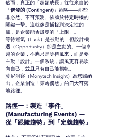
然而，真正的「超額成長」往往來自於
「
偶發的 (Contingent)
」策略——那些
非必然、不可預測、依賴於特定時機的
關鍵一擊。這就像是捕捉到決定性的
風，是企業能否爆發的「上限」。
等待運氣（Luck）是被動的，但設計機
遇（Opportunity）卻是主動的。一個卓
越的企業，不應只是等待風來，而是要
主動「設計」一個系統，讓風更容易吹
向自己，並且只有自己能揚帆。
莫尼洞察（Monytech Insight）為您歸納
出，企業創造「策略偶然」的四大可落
地路徑。
路徑一：製造「事件」
(Manufacturing Events) — 
從「跟隨趨勢」到「定義趨勢」