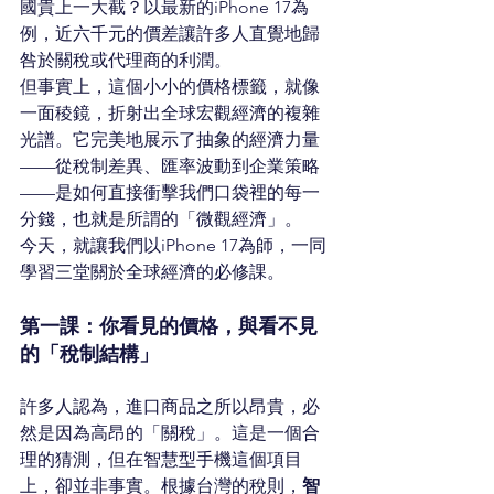
國貴上一大截？以最新的iPhone 17為
例，近六千元的價差讓許多人直覺地歸
咎於關稅或代理商的利潤。
但事實上，這個小小的價格標籤，就像
一面稜鏡，折射出全球宏觀經濟的複雜
光譜。它完美地展示了抽象的經濟力量
——從稅制差異、匯率波動到企業策略
——是如何直接衝擊我們口袋裡的每一
分錢，也就是所謂的「微觀經濟」。
今天，就讓我們以iPhone 17為師，一同
學習三堂關於全球經濟的必修課。
第一課：你看見的價格，與看不見
的「稅制結構」
許多人認為，進口商品之所以昂貴，必
然是因為高昂的「關稅」。這是一個合
理的猜測，但在智慧型手機這個項目
上，卻並非事實。根據台灣的稅則，
智