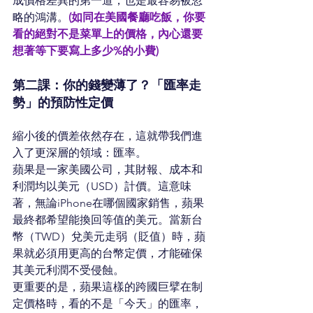
成價格差異的第一道，也是最容易被忽
略的鴻溝。
(如同在美國餐廳吃飯，你要
看的絕對不是菜單上的價格，內心還要
想著等下要寫上多少%的小費)
第二課：你的錢變薄了？「匯率走
勢」的預防性定價
縮小後的價差依然存在，這就帶我們進
入了更深層的領域：匯率。
蘋果是一家美國公司，其財報、成本和
利潤均以美元（USD）計價。這意味
著，無論iPhone在哪個國家銷售，蘋果
最終都希望能換回等值的美元。當新台
幣（TWD）兌美元走弱（貶值）時，蘋
果就必須用更高的台幣定價，才能確保
其美元利潤不受侵蝕。
更重要的是，蘋果這樣的跨國巨擘在制
定價格時，看的不是「今天」的匯率，