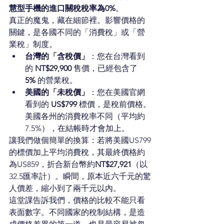
慧型手機的進口關稅稅率為0%
。
真正的魔鬼，藏在細節裡。影響價格的
關鍵，是各國不同的「消費稅」或「營
業稅」制度。
台灣的「含稅價」
：您在台灣看到
的 
NT$29,900
 售價，已經包含了 
5%
 的營業稅。
美國的「未稅價」
：您在美國官網
看到的 
US$799
 標價，是稅前價格。
美國各州的消費稅率不同（平均約
7.5%），在結帳時才會加上。
讓我們做個簡單的換算：若將美國US799
的標價加上平均消費稅，其最終價格約
為US859，折合新台幣約
NT$27,921
（以
32.5匯率計）。瞬間，原本近六千元的驚
人價差，縮小到了兩千元以內。
這堂課告訴我們，價格的比較不能只看
表面數字。不同國家的稅制結構，是造