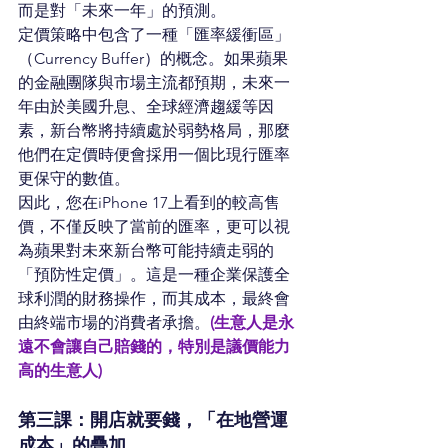
而是對「未來一年」的預測。
定價策略中包含了一種「匯率緩衝區」
（Currency Buffer）的概念。如果蘋果
的金融團隊與市場主流都預期，未來一
年由於美國升息、全球經濟趨緩等因
素，新台幣將持續處於弱勢格局，那麼
他們在定價時便會採用一個比現行匯率
更保守的數值。
因此，您在iPhone 17上看到的較高售
價，不僅反映了當前的匯率，更可以視
為蘋果對未來新台幣可能持續走弱的
「預防性定價」。這是一種企業保護全
球利潤的財務操作，而其成本，最終會
由終端市場的消費者承擔。
(生意人是永
遠不會讓自己賠錢的，特別是議價能力
高的生意人)
第三課：開店就要錢，「在地營運
成本」的疊加